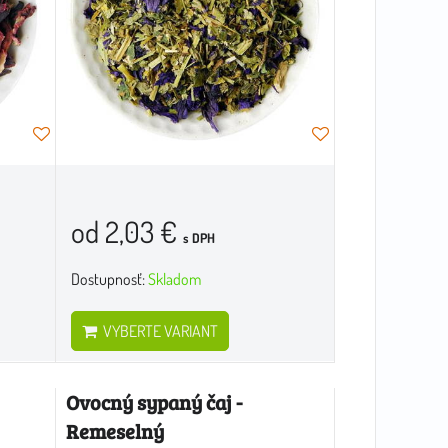
od 2,03 €
s DPH
Dostupnosť:
Skladom
VYBERTE VARIANT
Ovocný sypaný čaj -
Remeselný