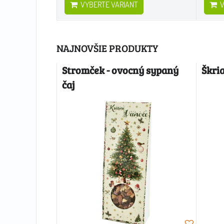
VYBERTE VARIANT
V
NAJNOVŠIE PRODUKTY
Stromček - ovocný sypaný
Škri
čaj