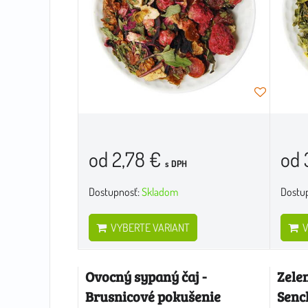
od 2,78 €
od 
s DPH
Dostupnosť:
Skladom
Dostu
VYBERTE VARIANT
V
Ovocný sypaný čaj -
Zele
Brusnicové pokušenie
Senc