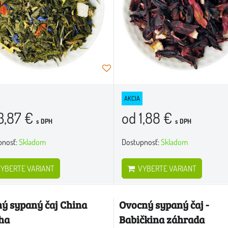
AKCIA
3,87 €
od 1,88 €
s DPH
s DPH
pnosť:
Skladom
Dostupnosť:
Skladom
YBERTE VARIANT
VYBERTE VARIANT
ný sypaný čaj China
Ovocný sypaný čaj -
ha
Babičkina záhrada