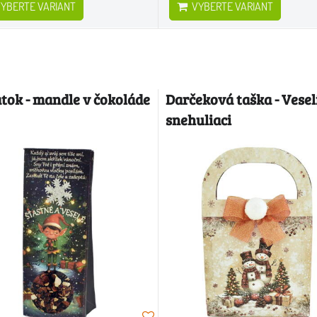
YBERTE VARIANT
VYBERTE VARIANT
atok - mandle v čokoláde
Darčeková taška - Vesel
snehuliaci