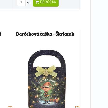
DO KOŠÍKA
ks
í
Darčeková taška - Škriatok