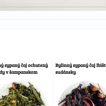
ný sypaný čaj ochutený
Bylinný sypaný čaj Ibiš
dy v šampanskom
sudánsky