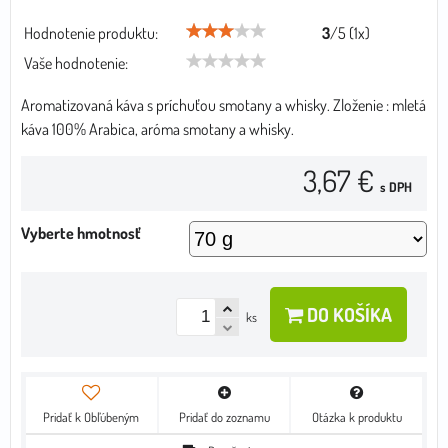
Hodnotenie produktu:
3
/
5
(
1
x)
Vaše hodnotenie:
Aromatizovaná káva s príchuťou smotany a whisky. Zloženie : mletá
káva 100% Arabica, aróma smotany a whisky.
3,67 €
s DPH
Vyberte hmotnosť
DO KOŠÍKA
ks
Pridať k Obľúbeným
Pridať do zoznamu
Otázka k produktu