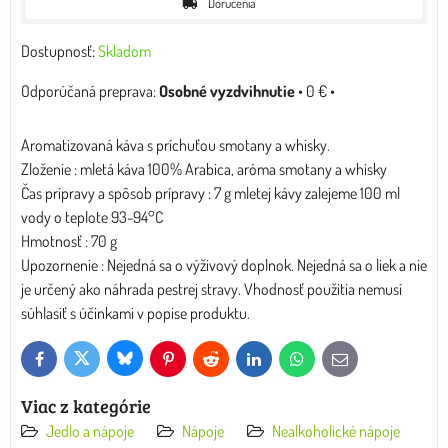
Doručenia
Dostupnosť:
Skladom
Osobné vyzdvihnutie
•
0 €
•
Aromatizovaná káva s príchuťou smotany a whisky.
Zloženie : mletá káva 100% Arabica, aróma smotany a whisky
Čas prípravy a spôsob prípravy : 7 g mletej kávy zalejeme 100 ml
vody o teplote 93-94°C
Hmotnosť : 70 g
Upozornenie : Nejedná sa o výživový doplnok. Nejedná sa o liek a nie
je určený ako náhrada pestrej stravy. Vhodnosť použitia nemusí
súhlasiť s účinkami v popise produktu.
Bluesky
Twitter
Facebook
Pinterest
Reddit
LinkedIn
WhatsApp
E-
mail
Viac z kategórie
Jedlo a nápoje
Nápoje
Nealkoholické nápoje