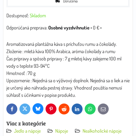
Doručenia
Dostupnosť:
Skladom
Osobné vyzdvihnutie
•
0 €
•
Aromatizovaná plantážna káva s príchuťou rumu a čokolády.
Zloženie : mletá káva 100% Arabica, aróma čokolády a rumu
Čas prípravy a spôsob prípravy : 7 g mletej kávy zalejeme 100 ml
vody o teplote 93-94°C
Hmotnosť : 70 g
Upozornenie : Nejedná sa o výživový doplnok. Nejedná sa o liek a nie
je určený ako náhrada pestrej stravy. Vhodnosť použitia nemusí
súhlasiť s účinkami v popise produktu.
Bluesky
Twitter
Facebook
Pinterest
Reddit
LinkedIn
WhatsApp
E-
mail
Viac z kategórie
Jedlo a nápoje
Nápoje
Nealkoholické nápoje