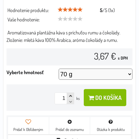
Hodnotenie produktu:
5
/
5
(
1
x)
Vaše hodnotenie:
Aromatizovaná plantážna káva s príchuťou rumu a čokolády.
Zloženie: mletá káva 100% Arabica, aróma čokolády a rumu.
3,67 €
s DPH
Vyberte hmotnosť
DO KOŠÍKA
ks
Pridať k Obľúbeným
Pridať do zoznamu
Otázka k produktu