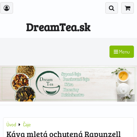
DreamTea.sk
Menu
Úvod
Čaje
Káva mletá ochutená Rapunzell