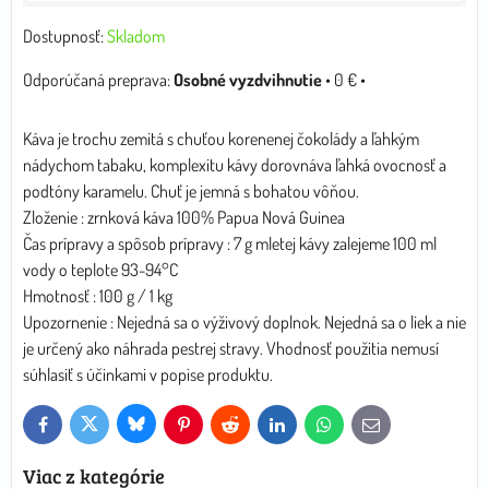
Dostupnosť:
Skladom
Osobné vyzdvihnutie
•
0 €
•
Káva je trochu zemitá s chuťou korenenej čokolády a ľahkým
nádychom tabaku, komplexitu kávy dorovnáva ľahká ovocnosť a
podtóny karamelu. Chuť je jemná s bohatou vôňou.
Zloženie : zrnková káva 100% Papua Nová Guinea
Čas prípravy a spôsob prípravy : 7 g mletej kávy zalejeme 100 ml
vody o teplote 93-94°C
Hmotnosť : 100 g / 1 kg
Upozornenie : Nejedná sa o výživový doplnok. Nejedná sa o liek a nie
je určený ako náhrada pestrej stravy. Vhodnosť použitia nemusí
súhlasiť s účinkami v popise produktu.
Bluesky
Twitter
Facebook
Pinterest
Reddit
LinkedIn
WhatsApp
E-
mail
Viac z kategórie