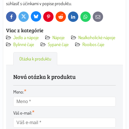
súhlasiť s účinkami v popise produktu.
Bluesky
Twitter
Facebook
Pinterest
Reddit
LinkedIn
WhatsApp
E-
mail
Viac z kategórie
Jedlo a nápoje
Nápoje
Nealkoholické nápoje
Bylinné čaje
Sypané čaje
Rooibos čaje
Otázka k produktu
Nová otázka k produktu
*
Meno:
*
Váš e-mail: