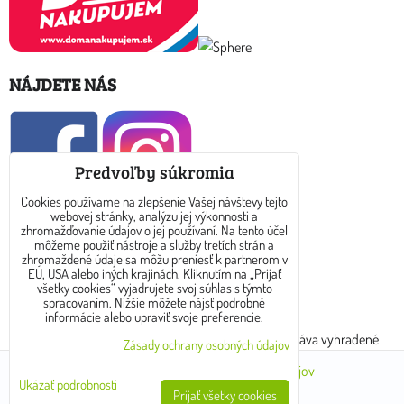
NÁJDETE NÁS
Predvoľby súkromia
Cookies používame na zlepšenie Vašej návštevy tejto
webovej stránky, analýzu jej výkonnosti a
KONTAKT
zhromažďovanie údajov o jej používaní. Na tento účel
môžeme použiť nástroje a služby tretích strán a
zhromaždené údaje sa môžu preniesť k partnerom v
E-mail: info@dreamtea.sk
EÚ, USA alebo iných krajinách. Kliknutím na „Prijať
všetky cookies“ vyjadrujete svoj súhlas s týmto
spracovaním. Nižšie môžete nájsť podrobné
tel: 0910 325 889
informácie alebo upraviť svoje preferencie.
Copyright © 2017 - 2024 www.dreamtea.sk. Všetky práva vyhradené
Zásady ochrany osobných údajov
Predvoľby súkromia
Zásady ochrany osobných údajov
Ukázať podrobnosti
Prijať všetky cookies