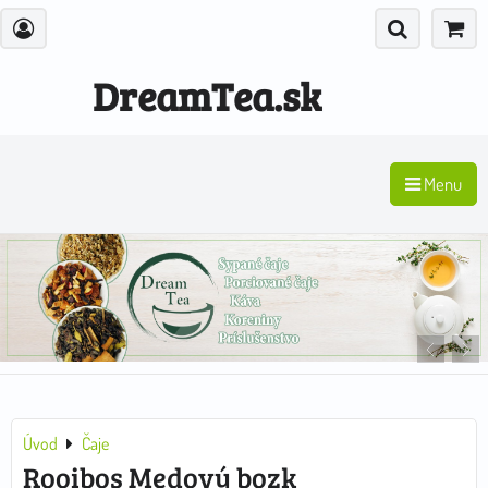
DreamTea.sk
Menu
Úvod
Čaje
Rooibos Medový bozk