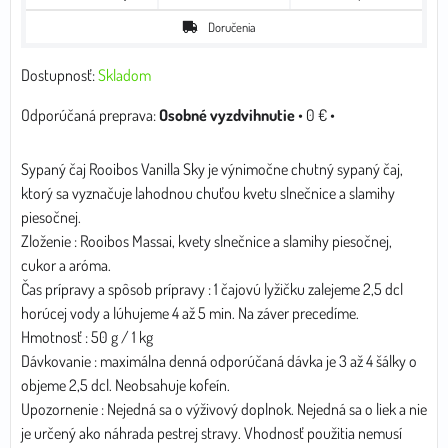
Doručenia
Dostupnosť:
Skladom
Osobné vyzdvihnutie
•
0 €
•
Sypaný čaj Rooibos Vanilla Sky je výnimočne chutný sypaný čaj,
ktorý sa vyznačuje lahodnou chuťou kvetu slnečnice a slamihy
piesočnej.
Zloženie : Rooibos Massai, kvety slnečnice a slamihy piesočnej,
cukor a aróma.
Čas prípravy a spôsob prípravy : 1 čajovú lyžičku zalejeme 2,5 dcl
horúcej vody a lúhujeme 4 až 5 min. Na záver precedíme.
Hmotnosť : 50 g / 1 kg
Dávkovanie : maximálna denná odporúčaná dávka je 3 až 4 šálky o
objeme 2,5 dcl. Neobsahuje kofeín.
Upozornenie : Nejedná sa o výživový doplnok. Nejedná sa o liek a nie
je určený ako náhrada pestrej stravy. Vhodnosť použitia nemusí