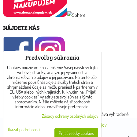
NÁJDETE NÁS
Predvoľby súkromia
Cookies používame na zlepšenie Vašej návštevy tejto
webovej stránky, analýzu jej výkonnosti a
KONTAKT
zhromažďovanie údajov o jej používaní. Na tento účel
môžeme použiť nástroje a služby tretích strán a
zhromaždené údaje sa môžu preniesť k partnerom v
E-mail: info@dreamtea.sk
EÚ, USA alebo iných krajinách. Kliknutím na „Prijať
všetky cookies“ vyjadrujete svoj súhlas s týmto
spracovaním. Nižšie môžete nájsť podrobné
tel: 0910 325 889
informácie alebo upraviť svoje preferencie.
Copyright © 2017 - 2024 www.dreamtea.sk. Všetky práva vyhradené
Zásady ochrany osobných údajov
Predvoľby súkromia
Zásady ochrany osobných údajov
Ukázať podrobnosti
Prijať všetky cookies