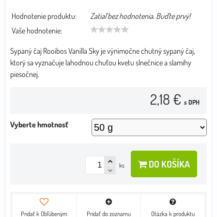
Hodnotenie produktu:
Zatiaľ bez hodnotenia. Buďte prvý!
Vaše hodnotenie:
Sypaný čaj Rooibos Vanilla Sky je výnimočne chutný sypaný čaj,
ktorý sa vyznačuje lahodnou chuťou kvetu slnečnice a slamihy
piesočnej.
2,18 €
s DPH
Vyberte hmotnosť
DO KOŠÍKA
ks
Pridať k Obľúbeným
Pridať do zoznamu
Otázka k produktu