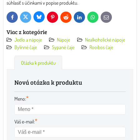
súhlasiť s účinkami v popise produktu.
Bluesky
Twitter
Facebook
Pinterest
Reddit
LinkedIn
WhatsApp
E-
mail
Viac z kategórie
Jedlo a nápoje
Nápoje
Nealkoholické nápoje
Bylinné čaje
Sypané čaje
Rooibos čaje
Otázka k produktu
Nová otázka k produktu
*
Meno:
*
Váš e-mail: