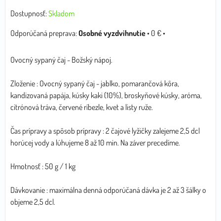
Dostupnosť:
Skladom
Osobné vyzdvihnutie
•
0 €
•
Ovocný sypaný čaj - Božský nápoj.
Zloženie : Ovocný sypaný čaj - jablko, pomarančová kôra,
kandizovaná papája, kúsky kaki (10%), broskyňové kúsky, aróma,
citrónová tráva, červené ríbezle, kvet a listy ruže.
Čas prípravy a spôsob prípravy : 2 čajové lyžičky zalejeme 2,5 dcl
horúcej vody a lúhujeme 8 až 10 min. Na záver precedíme.
Hmotnosť : 50 g / 1 kg
Dávkovanie : maximálna denná odporúčaná dávka je 2 až 3 šálky o
objeme 2,5 dcl.