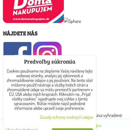
NÁJDETE NÁS
Predvoľby súkromia
Cookies používame na zlepšenie Vašej návštevy tejto
webovej stránky, analýzu jej výkonnosti a
KONTAKT
zhromažďovanie údajov o jej používaní. Na tento účel
môžeme použiť nástroje a služby tretích strán a
zhromaždené údaje sa môžu preniesť k partnerom v
E-mail: info@dreamtea.sk
EÚ, USA alebo iných krajinách. Kliknutím na „Prijať
všetky cookies“ vyjadrujete svoj súhlas s týmto
spracovaním. Nižšie môžete nájsť podrobné
tel: 0910 325 889
informácie alebo upraviť svoje preferencie.
Copyright © 2017 - 2024 www.dreamtea.sk. Všetky práva vyhradené
Zásady ochrany osobných údajov
Predvoľby súkromia
Zásady ochrany osobných údajov
Ukázať podrobnosti