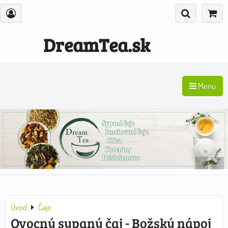
DreamTea.sk
Menu
Úvod
Čaje
Ovocný sypaný čaj - Božský nápoj