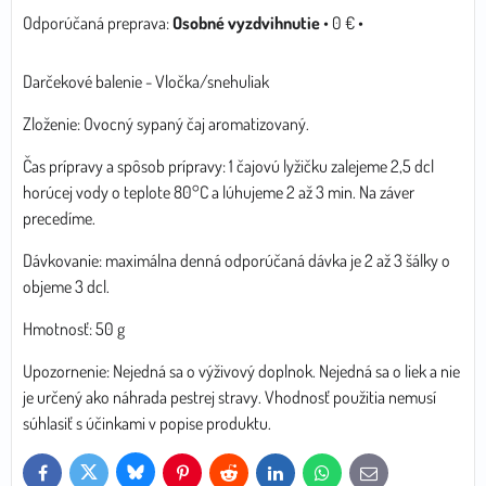
Osobné vyzdvihnutie
•
0 €
•
Darčekové balenie - Vločka/snehuliak
Zloženie: Ovocný sypaný čaj aromatizovaný.
Čas prípravy a spôsob prípravy: 1 čajovú lyžičku zalejeme 2,5 dcl
horúcej vody o teplote 80°C a lúhujeme 2 až 3 min. Na záver
precedíme.
Dávkovanie: maximálna denná odporúčaná dávka je 2 až 3 šálky o
objeme 3 dcl.
Hmotnosť: 50 g
Upozornenie: Nejedná sa o výživový doplnok. Nejedná sa o liek a nie
je určený ako náhrada pestrej stravy. Vhodnosť použitia nemusí
súhlasiť s účinkami v popise produktu.
Bluesky
Twitter
Facebook
Pinterest
Reddit
LinkedIn
WhatsApp
E-