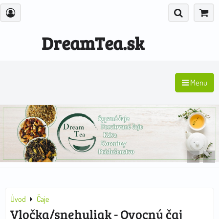
DreamTea.sk
Menu
Úvod
Čaje
Vločka/snehuliak - Ovocný čaj