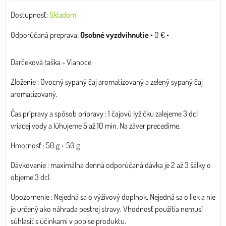
Dostupnosť:
Skladom
Osobné vyzdvihnutie
•
0 €
•
Darčeková taška - Vianoce
Zloženie : Ovocný sypaný čaj aromatizovaný a zelený sypaný čaj
aromatizovaný.
Čas prípravy a spôsob prípravy : 1 čajovú lyžičku zalejeme 3 dcl
vriacej vody a lúhujeme 5 až 10 min. Na záver precedíme.
Hmotnosť : 50 g + 50 g
Dávkovanie : maximálna denná odporúčaná dávka je 2 až 3 šálky o
objeme 3 dcl.
Upozornenie : Nejedná sa o výživový doplnok. Nejedná sa o liek a nie
je určený ako náhrada pestrej stravy. Vhodnosť použitia nemusí
súhlasiť s účinkami v popise produktu.