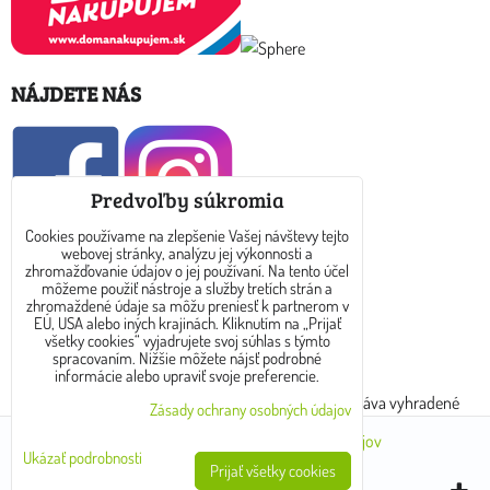
NÁJDETE NÁS
Predvoľby súkromia
Cookies používame na zlepšenie Vašej návštevy tejto
webovej stránky, analýzu jej výkonnosti a
KONTAKT
zhromažďovanie údajov o jej používaní. Na tento účel
môžeme použiť nástroje a služby tretích strán a
zhromaždené údaje sa môžu preniesť k partnerom v
E-mail: info@dreamtea.sk
EÚ, USA alebo iných krajinách. Kliknutím na „Prijať
všetky cookies“ vyjadrujete svoj súhlas s týmto
spracovaním. Nižšie môžete nájsť podrobné
tel: 0910 325 889
informácie alebo upraviť svoje preferencie.
Copyright © 2017 - 2024 www.dreamtea.sk. Všetky práva vyhradené
Zásady ochrany osobných údajov
Predvoľby súkromia
Zásady ochrany osobných údajov
Ukázať podrobnosti
Prijať všetky cookies