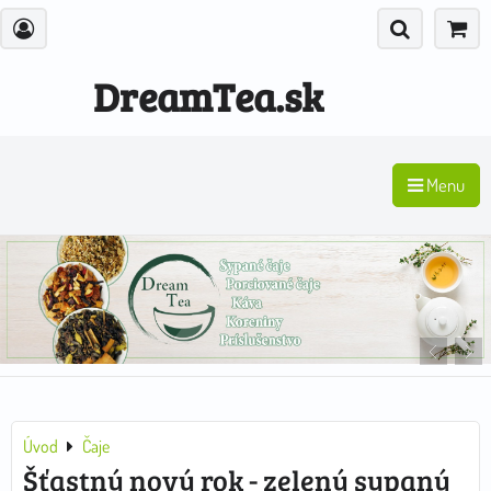
DreamTea.sk
Menu
Úvod
Čaje
Šťastný nový rok - zelený sypaný