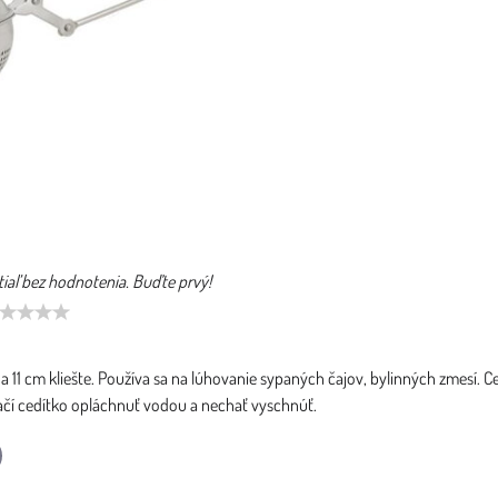
tiaľ bez hodnotenia. Buďte prvý!
a 11 cm kliešte. Používa sa na lúhovanie sypaných čajov, bylinných zmesí. 
 stačí cedítko opláchnuť vodou a nechať vyschnúť.
l