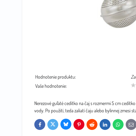
Hodnotenie produktu:
Za
Vaše hodnotenie:
Nerezové guľaté cedítko na čaj s rozmermi 5 cm cedítko 
vody. Po použití, teda zaliatí čaju alebo bylinnej zmesi
Bluesky
Twitter
Facebook
Pinterest
Reddit
LinkedIn
WhatsApp
E-
mai