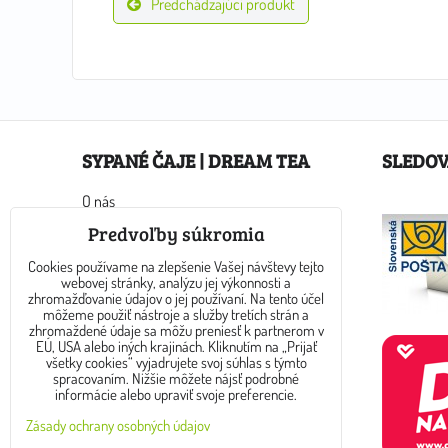
Predchádzajúci produkt
SYPANÉ ČAJE | DREAM TEA
SLEDOV
O nás
Ako nakupovať
Predvoľby súkromia
Obchodné podmienky
Cookies používame na zlepšenie Vašej návštevy tejto
Kontakty
webovej stránky, analýzu jej výkonnosti a
Sypané čaje v eshope Dream Tea
zhromažďovanie údajov o jej používaní. Na tento účel
môžeme použiť nástroje a služby tretích strán a
Zoznam alergénov
zhromaždené údaje sa môžu preniesť k partnerom v
Veľkoobchodná spolupráca
EÚ, USA alebo iných krajinách. Kliknutím na „Prijať
všetky cookies“ vyjadrujete svoj súhlas s týmto
Novinky
spracovaním. Nižšie môžete nájsť podrobné
informácie alebo upraviť svoje preferencie.
Zásady ochrany osobných údajov