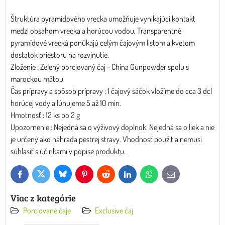
Štruktúra pyramídového vrecka umožňuje vynikajúci kontakt
medzi obsahom vrecka a horúcou vodou. Transparentné
pyramídové vrecká ponúkajú celým čajovým listom a kvetom
dostatok priestoru na rozvinutie.
Zloženie : Zelený porciovaný čaj - China Gunpowder spolu s
marockou mätou
Čas prípravy a spôsob prípravy : 1 čajový sáčok vložíme do cca 3 dcl
horúcej vody a lúhujeme 5 až 10 min.
Hmotnosť : 12 ks po 2 g
Upozornenie : Nejedná sa o výživový doplnok. Nejedná sa o liek a nie
je určený ako náhrada pestrej stravy. Vhodnosť použitia nemusí
súhlasiť s účinkami v popise produktu.
Bluesky
Twitter
Facebook
Pinterest
Reddit
LinkedIn
WhatsApp
E-
mail
Viac z kategórie
Porciované čaje
Exclusive čaj