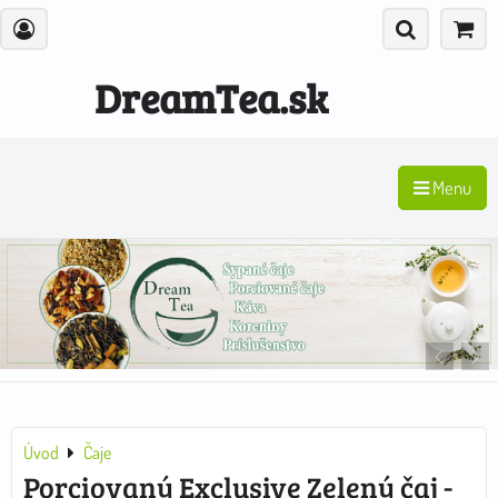
DreamTea.sk
Menu
Úvod
Čaje
Porciovaný Exclusive Zelený čaj -