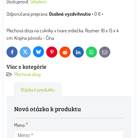
Dostupnosť:
Skladom
Osobné vyzdvihnutie
•
0 €
•
Plechová dóza na cukríky v tvare srdiečka. Rozmer: 16 x 13 x 4
cm. Krajina pôvodu - Čína.
Bluesky
Twitter
Facebook
Pinterest
Reddit
LinkedIn
WhatsApp
E-
mail
Viac z kategórie
Plechové dózy
Otázka k produktu
Nová otázka k produktu
*
Meno: