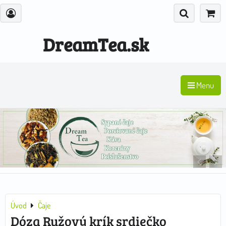
DreamTea.sk
Menu
Úvod
Čaje
Dóza Ružový krík srdiečko