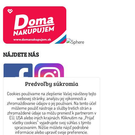
NÁJDETE NÁS
Predvoľby súkromia
Cookies používame na zlepšenie Vašej návštevy tejto
webovej stránky, analýzu jej výkonnosti a
KONTAKT
zhromažďovanie údajov o jej používaní. Na tento účel
môžeme použiť nástroje a služby tretích strán a
zhromaždené údaje sa môžu preniesť k partnerom v
E-mail: info@dreamtea.sk
EÚ, USA alebo iných krajinách. Kliknutím na „Prijať
všetky cookies“ vyjadrujete svoj súhlas s týmto
spracovaním. Nižšie môžete nájsť podrobné
tel: 0910 325 889
informácie alebo upraviť svoje preferencie.