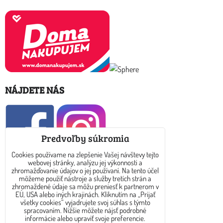
NÁJDETE NÁS
Predvoľby súkromia
Cookies používame na zlepšenie Vašej návštevy tejto
webovej stránky, analýzu jej výkonnosti a
KONTAKT
zhromažďovanie údajov o jej používaní. Na tento účel
môžeme použiť nástroje a služby tretích strán a
zhromaždené údaje sa môžu preniesť k partnerom v
E-mail: info@dreamtea.sk
EÚ, USA alebo iných krajinách. Kliknutím na „Prijať
všetky cookies“ vyjadrujete svoj súhlas s týmto
spracovaním. Nižšie môžete nájsť podrobné
tel: 0910 325 889
informácie alebo upraviť svoje preferencie.