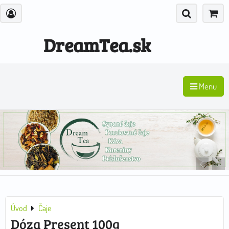
DreamTea.sk
Menu
Úvod
Čaje
Dóza Present 100g