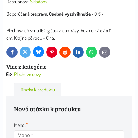
Dostupnosť:
Skladom
Osobné vyzdvihnutie
•
0 €
•
Plechová dóza na 100 g čaju alebo kávy. Rozmer: 7 x 7 x 11
cm. Krajina pôvodu - Čína.
Bluesky
Twitter
Facebook
Pinterest
Reddit
LinkedIn
WhatsApp
E-
mail
Viac z kategórie
Plechové dózy
Otázka k produktu
Nová otázka k produktu
*
Meno: