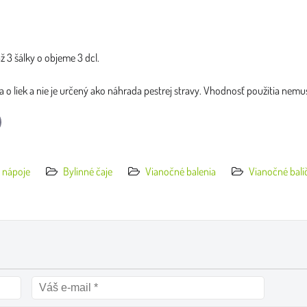
 3 šálky o objeme 3 dcl.
 o liek a nie je určený ako náhrada pestrej stravy. Vhodnosť použitia nemus
l
 nápoje
Bylinné čaje
Vianočné balenia
Vianočné balí