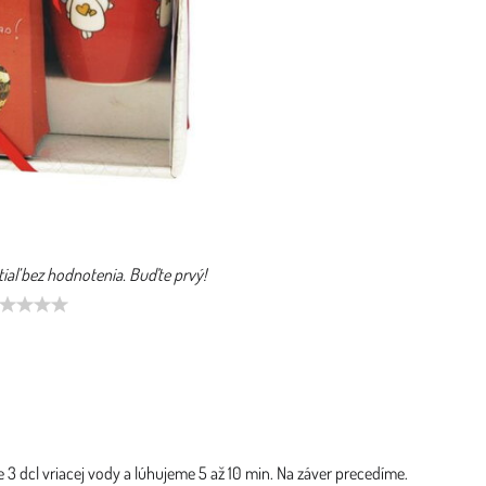
tiaľ bez hodnotenia. Buďte prvý!
me 3 dcl vriacej vody a lúhujeme 5 až 10 min. Na záver precedíme.