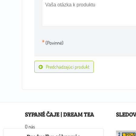
*
(Povinné)
Predchádzajúci produkt
SYPANÉ ČAJE | DREAM TEA
SLEDOV
O nás
Ako nakupovať