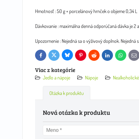
Hmotnosť : 50 g + porcelánový hrnček o objeme 0,34 L
Dávkovanie : maximálna denná odporúčaná dávka je 2 až
Upozornenie : Nejedná sa o výživový doplnok. Nejedná sa
Bluesky
Twitter
Facebook
Pinterest
Reddit
LinkedIn
WhatsApp
E-
mai
Viac z kategórie
Jedlo a nápoje
Nápoje
Nealkoholické
Otázka k produktu
Nová otázka k produktu