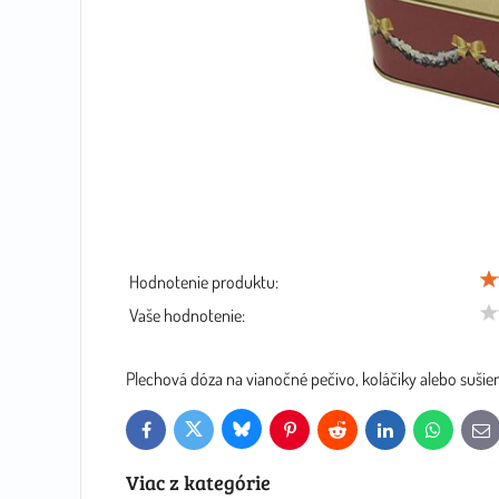
Hodnotenie produktu:
Vaše hodnotenie:
Plechová dóza na vianočné pečivo, koláčiky alebo sušienk
Bluesky
Twitter
Facebook
Pinterest
Reddit
LinkedIn
WhatsApp
E-
mai
Viac z kategórie