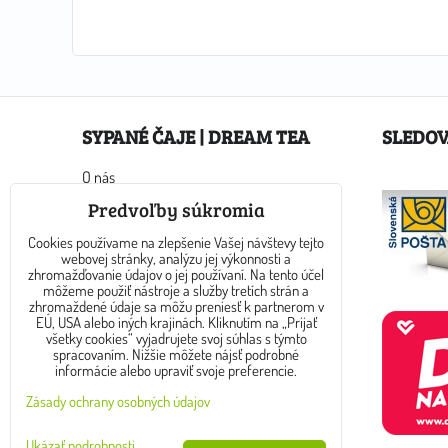
SYPANÉ ČAJE | DREAM TEA
SLEDOV
O nás
Ako nakupovať
Predvoľby súkromia
Obchodné podmienky
Cookies používame na zlepšenie Vašej návštevy tejto
Kontakty
webovej stránky, analýzu jej výkonnosti a
Sypané čaje v eshope Dream Tea
zhromažďovanie údajov o jej používaní. Na tento účel
môžeme použiť nástroje a služby tretích strán a
Zoznam alergénov
zhromaždené údaje sa môžu preniesť k partnerom v
Veľkoobchodná spolupráca
EÚ, USA alebo iných krajinách. Kliknutím na „Prijať
všetky cookies“ vyjadrujete svoj súhlas s týmto
Novinky
spracovaním. Nižšie môžete nájsť podrobné
informácie alebo upraviť svoje preferencie.
Zásady ochrany osobných údajov
Ukázať podrobnosti