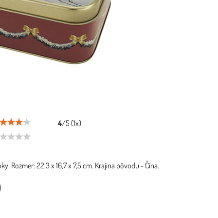
4
/
5
(
1
x)
y. Rozmer: 22,3 x 16,7 x 7,5 cm. Krajina pôvodu - Čína.
l