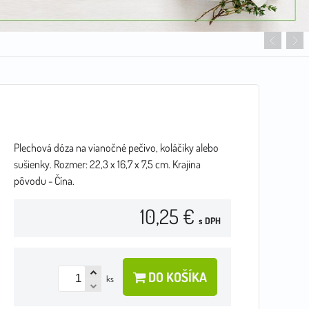
Plechová dóza na vianočné pečivo, koláčiky alebo
sušienky. Rozmer: 22,3 x 16,7 x 7,5 cm. Krajina
pôvodu - Čína.
10,25 €
s DPH
DO KOŠÍKA
ks