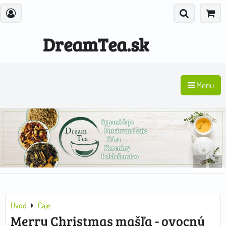
DreamTea.sk
Menu
Úvod
Čaje
Merry Christmas mašľa - ovocný