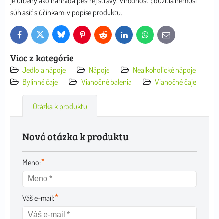
je určený ako náhrada pestrej stravy. Vhodnosť použitia nemusí
súhlasiť s účinkami v popise produktu.
Bluesky
Twitter
Facebook
Pinterest
Reddit
LinkedIn
WhatsApp
E-
mail
Viac z kategórie
Jedlo a nápoje
Nápoje
Nealkoholické nápoje
Bylinné čaje
Vianočné balenia
Vianočné čaje
Otázka k produktu
Nová otázka k produktu
*
Meno:
*
Váš e-mail: