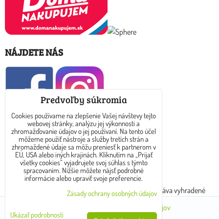
NÁJDETE NÁS
Predvoľby súkromia
Cookies používame na zlepšenie Vašej návštevy tejto
webovej stránky, analýzu jej výkonnosti a
KONTAKT
zhromažďovanie údajov o jej používaní. Na tento účel
môžeme použiť nástroje a služby tretích strán a
zhromaždené údaje sa môžu preniesť k partnerom v
E-mail: info@dreamtea.sk
EÚ, USA alebo iných krajinách. Kliknutím na „Prijať
všetky cookies“ vyjadrujete svoj súhlas s týmto
spracovaním. Nižšie môžete nájsť podrobné
tel: 0910 325 889
informácie alebo upraviť svoje preferencie.
Copyright © 2017 - 2024 www.dreamtea.sk. Všetky práva vyhradené
Zásady ochrany osobných údajov
Predvoľby súkromia
Zásady ochrany osobných údajov
Ukázať podrobnosti