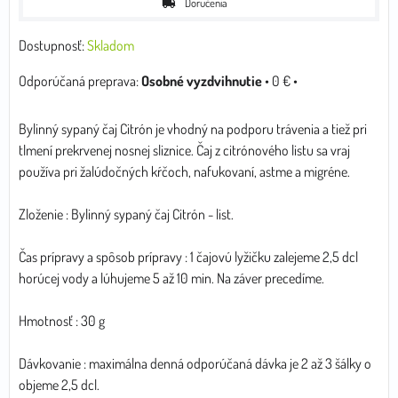
Doručenia
Dostupnosť:
Skladom
Osobné vyzdvihnutie
•
0 €
•
Bylinný sypaný čaj Citrón je vhodný na podporu trávenia a tiež pri
tlmení prekrvenej nosnej sliznice. Čaj z citrónového listu sa vraj
používa pri žalúdočných kŕčoch, nafukovaní, astme a migréne.
Zloženie : Bylinný sypaný čaj Citrón - list.
Čas prípravy a spôsob prípravy : 1 čajovú lyžičku zalejeme 2,5 dcl
horúcej vody a lúhujeme 5 až 10 min. Na záver precedíme.
Hmotnosť : 30 g
Dávkovanie : maximálna denná odporúčaná dávka je 2 až 3 šálky o
objeme 2,5 dcl.