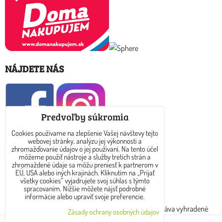
NÁJDETE NÁS
Predvoľby súkromia
Cookies používame na zlepšenie Vašej návštevy tejto
webovej stránky, analýzu jej výkonnosti a
KONTAKT
zhromažďovanie údajov o jej používaní. Na tento účel
môžeme použiť nástroje a služby tretích strán a
zhromaždené údaje sa môžu preniesť k partnerom v
E-mail: info@dreamtea.sk
EÚ, USA alebo iných krajinách. Kliknutím na „Prijať
všetky cookies“ vyjadrujete svoj súhlas s týmto
spracovaním. Nižšie môžete nájsť podrobné
tel: 0910 325 889
informácie alebo upraviť svoje preferencie.
Copyright © 2017 - 2024 www.dreamtea.sk. Všetky práva vyhradené
Zásady ochrany osobných údajov