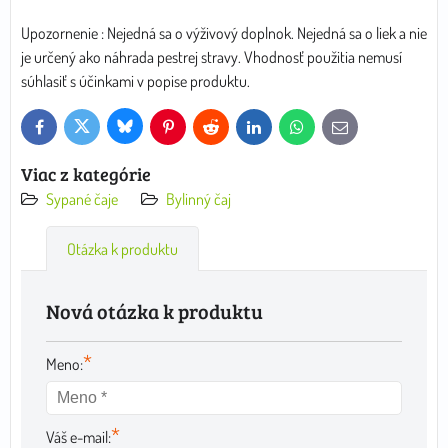
Upozornenie : Nejedná sa o výživový doplnok. Nejedná sa o liek a nie
je určený ako náhrada pestrej stravy. Vhodnosť použitia nemusí
súhlasiť s účinkami v popise produktu.
Bluesky
Twitter
Facebook
Pinterest
Reddit
LinkedIn
WhatsApp
E-
mail
Viac z kategórie
Sypané čaje
Bylinný čaj
Otázka k produktu
Nová otázka k produktu
*
Meno:
*
Váš e-mail: