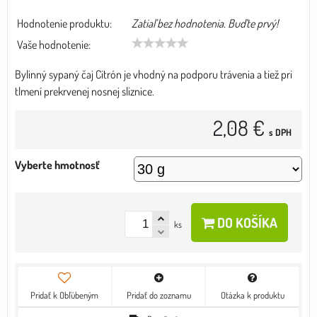
Hodnotenie produktu:
Zatiaľ bez hodnotenia. Buďte prvý!
Vaše hodnotenie:
Bylinný sypaný čaj Citrón je vhodný na podporu trávenia a tiež pri
tlmení prekrvenej nosnej sliznice.
2,08 €
s DPH
Vyberte hmotnosť
DO KOŠÍKA
ks
Pridať k Obľúbeným
Pridať do zoznamu
Otázka k produktu