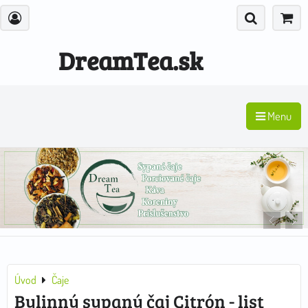
DreamTea.sk
Menu
Úvod
Čaje
Bylinný sypaný čaj Citrón - list