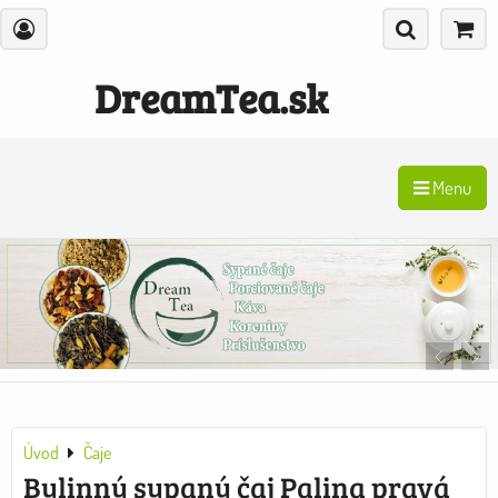
DreamTea.sk
Menu
Úvod
Čaje
Bylinný sypaný čaj Palina pravá