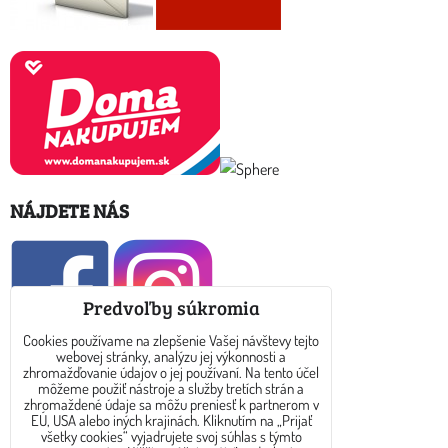
NÁJDETE NÁS
Predvoľby súkromia
Cookies používame na zlepšenie Vašej návštevy tejto
webovej stránky, analýzu jej výkonnosti a
KONTAKT
zhromažďovanie údajov o jej používaní. Na tento účel
môžeme použiť nástroje a služby tretích strán a
zhromaždené údaje sa môžu preniesť k partnerom v
E-mail: info@dreamtea.sk
EÚ, USA alebo iných krajinách. Kliknutím na „Prijať
všetky cookies“ vyjadrujete svoj súhlas s týmto