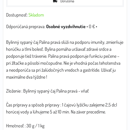
Doručenia
Dostupnosť:
Skladom
Osobné vyzdvihnutie
•
0 €
•
Bylinný sypaný čaj Palina pravá slúži na podporu imunity, zmierňuje
horúčku a tlmí bolesť. Bylina pomáha uržiavať zdravé srdce a
podporuje tiež trávenie. Palina pravá podporuje funkciu pečene –
pri žltačke a pôsobí močopudne. Nie je vhodná počas tehotenstva
a neodporúča sa pri žalúdočných vredoch a gastritíde. Užívať ju
maximálne dva týždne !
Zloženie : Bylinný sypaný čaj Palina pravá - vňať
Čas prípravy a spôsob prípravy : 1 čajovú lyžičku zalejeme 2,5 dcl
horúcej vody a lúhujeme 5 až 10 min. Na záver precedíme.
Hmotnosť : 30 g / 1 kg