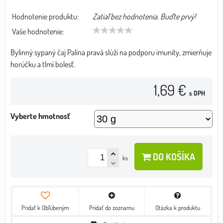
Hodnotenie produktu:
Zatiaľ bez hodnotenia. Buďte prvý!
Vaše hodnotenie:
Bylinný sypaný čaj Palina pravá slúži na podporu imunity, zmierňuje
horúčku a tlmí bolesť.
1,69 €
s DPH
Vyberte hmotnosť
DO KOŠÍKA
ks
Pridať k Obľúbeným
Pridať do zoznamu
Otázka k produktu