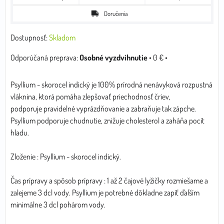
Doručenia
Dostupnosť:
Skladom
Osobné vyzdvihnutie
•
0 €
•
Psyllium - skorocel indický je 100% prírodná nenávyková rozpustná
vláknina, ktorá pomáha zlepšovať priechodnosť čriev,
podporuje pravidelné vyprázdňovanie a zabraňuje tak zápche.
Psyllium podporuje chudnutie, znižuje cholesterol a zaháňa pocit
hladu.
Zloženie : Psyllium - skorocel indický.
Čas prípravy a spôsob prípravy : 1 až 2 čajové lyžičky rozmiešame a
zalejeme 3 dcl vody. Psyllium je potrebné dôkladne zapiť ďalším
minimálne 3 dcl pohárom vody.