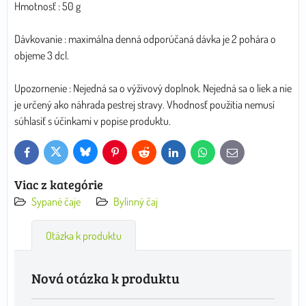
Hmotnosť : 50 g
Dávkovanie : maximálna denná odporúčaná dávka je 2 pohára o
objeme 3 dcl.
Upozornenie : Nejedná sa o výživový doplnok. Nejedná sa o liek a nie
je určený ako náhrada pestrej stravy. Vhodnosť použitia nemusí
súhlasiť s účinkami v popise produktu.
Bluesky
Twitter
Facebook
Pinterest
Reddit
LinkedIn
WhatsApp
E-
mail
Viac z kategórie
Sypané čaje
Bylinný čaj
Otázka k produktu
Nová otázka k produktu