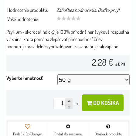
Hodnotenie produktu:
Zatiaľ bez hodnotenia. Buďte prvý!
Vaše hodnotenie:
Psyllium - skorocel indický je 100% prírodná nenávyková rozpustná
vláknina, ktorá pomáha zlepšovať priechodnosť čriev,
podporuje pravidelné vyprázdňovanie a zabraňuje tak zápche.
2,28 €
s DPH
Vyberte hmotnosť
DO KOŠÍKA
ks
Pridať k Obľúbeným
Pridať do zoznamu
Otázka k produktu