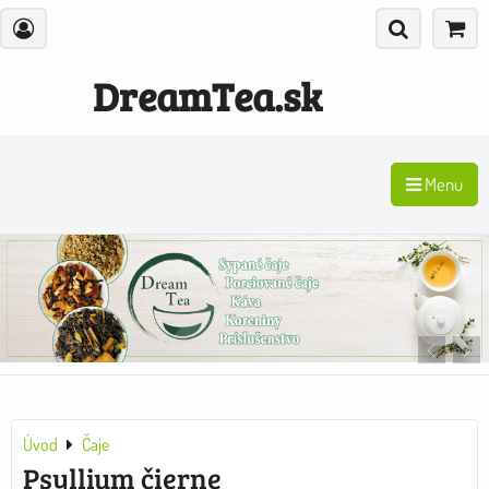
DreamTea.sk
Menu
Úvod
Čaje
Psyllium čierne