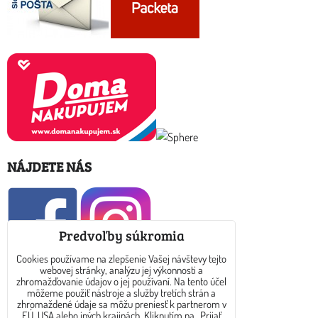
NÁJDETE NÁS
Predvoľby súkromia
Cookies používame na zlepšenie Vašej návštevy tejto
webovej stránky, analýzu jej výkonnosti a
KONTAKT
zhromažďovanie údajov o jej používaní. Na tento účel
môžeme použiť nástroje a služby tretích strán a
zhromaždené údaje sa môžu preniesť k partnerom v
E-mail: info@dreamtea.sk
EÚ, USA alebo iných krajinách. Kliknutím na „Prijať