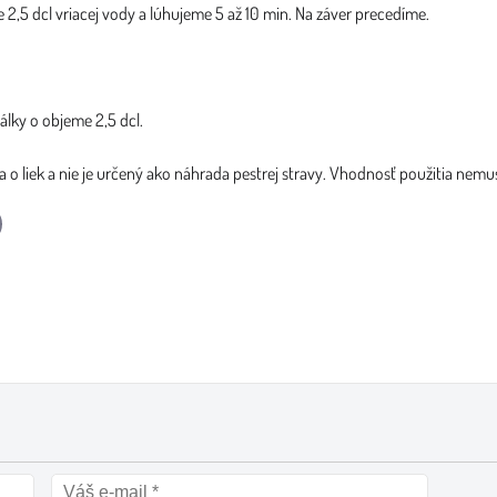
e 2,5 dcl vriacej vody a lúhujeme 5 až 10 min. Na záver precedíme.
lky o objeme 2,5 dcl.
 o liek a nie je určený ako náhrada pestrej stravy. Vhodnosť použitia nemus
l