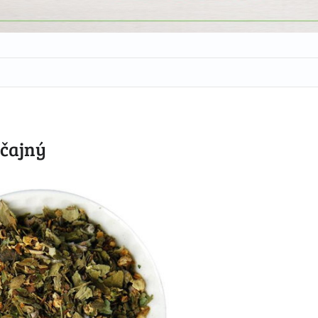
yčajný