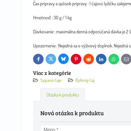
Čas prípravy a spôsob prípravy : 1 čajovú lyžičku zalejem
Hmotnosť : 30 g / 1 kg
Dávkovanie : maximálna denná odporúčaná dávka je 2 šá
Upozornenie : Nejedná sa o výživový doplnok. Nejedná sa
Bluesky
Twitter
Facebook
Pinterest
Reddit
LinkedIn
WhatsApp
E-
mai
Viac z kategórie
Sypané čaje
Bylinný čaj
Otázka k produktu
Nová otázka k produktu