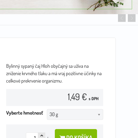
Bylinný sypaný čaj Hloh obyčajný sa užíva na
zníženie krvného tlaku a má vraj pozitívne účinky na
celkové prekrvenie organizmu.
1,49 €
s DPH
Vyberte hmotnosť
30 g
DO KOŠÍKA