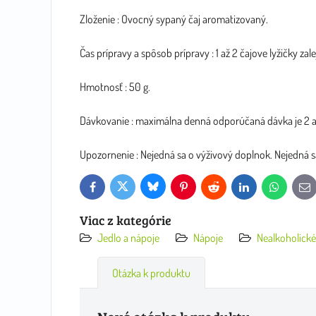
Zloženie : Ovocný sypaný čaj aromatizovaný.
Čas prípravy a spôsob prípravy : 1 až 2 čajove lyžičky za
Hmotnosť : 50 g.
Dávkovanie : maximálna denná odporúčaná dávka je 2 až
Upozornenie : Nejedná sa o výživový doplnok. Nejedná sa
Bluesky
Twitter
Facebook
Pinterest
Reddit
LinkedIn
WhatsApp
E-
mai
Viac z kategórie
Jedlo a nápoje
Nápoje
Nealkoholické
Otázka k produktu