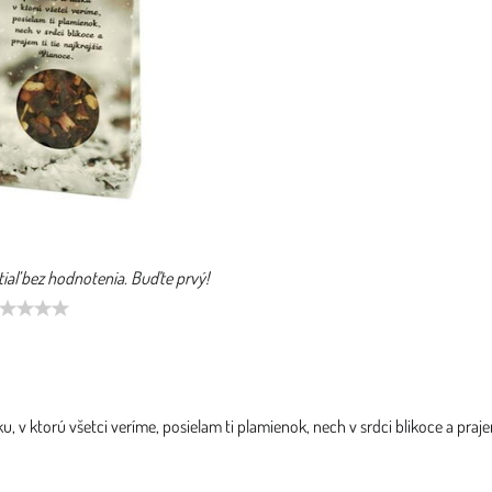
tiaľ bez hodnotenia. Buďte prvý!
ásku, v ktorú všetci veríme, posielam ti plamienok, nech v srdci blikoce a praje