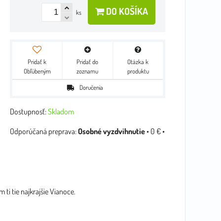
DO KOŠÍKA
ks
Pridať k
Pridať do
Otázka k
Obľúbeným
zoznamu
produktu
Doručenia
Dostupnosť:
Skladom
Osobné vyzdvihnutie
•
0 €
•
m ti tie najkrajšie Vianoce.