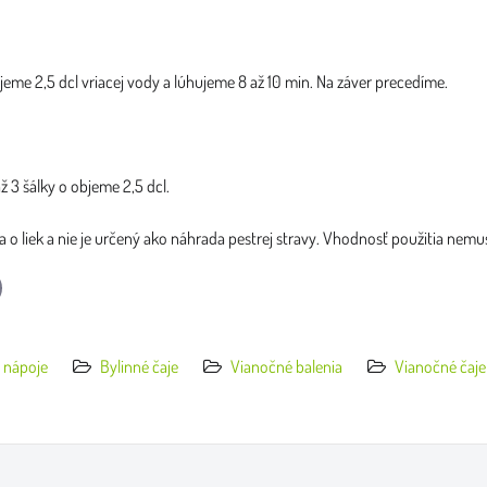
lejeme 2,5 dcl vriacej vody a lúhujeme 8 až 10 min. Na záver precedíme.
 3 šálky o objeme 2,5 dcl.
 o liek a nie je určený ako náhrada pestrej stravy. Vhodnosť použitia nemus
l
 nápoje
Bylinné čaje
Vianočné balenia
Vianočné čaje