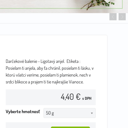
Darčekové balenie - Ligotavý anjel. Etiketa :
Posielam ti anjela, aby ťa chránil, posielam ti lásku, v
ktorú všetci veríme, posielam ti plamienok, nech v
srdci blikoce a prajem ti tie najkrajšie Vianoce.
4,40 €
s DPH
Vyberte hmotnosť
50 g