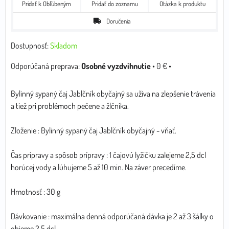
Pridať k Obľúbeným
Pridať do zoznamu
Otázka k produktu
Doručenia
Dostupnosť:
Skladom
Osobné vyzdvihnutie
•
0 €
•
Bylinný sypaný čaj Jablčník obyčajný sa užíva na zlepšenie trávenia
a tiež pri problémoch pečene a žlčníka.
Zloženie : Bylinný sypaný čaj Jablčník obyčajný - vňať.
Čas prípravy a spôsob prípravy : 1 čajovú lyžičku zalejeme 2,5 dcl
horúcej vody a lúhujeme 5 až 10 min. Na záver precedíme.
Hmotnosť : 30 g
Dávkovanie : maximálna denná odporúčaná dávka je 2 až 3 šálky o
objeme 2,5 dcl.