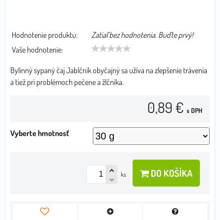
Hodnotenie produktu:
Zatiaľ bez hodnotenia. Buďte prvý!
Vaše hodnotenie:
Bylinný sypaný čaj Jablčník obyčajný sa užíva na zlepšenie trávenia
a tiež pri problémoch pečene a žlčníka.
0,89 €
s DPH
Vyberte hmotnosť
DO KOŠÍKA
ks