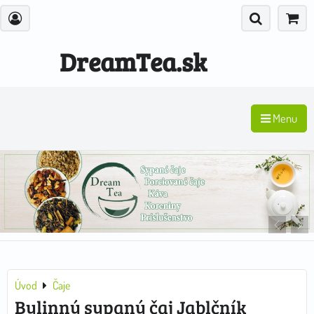
DreamTea.sk
Menu
Úvod
Čaje
Bylinný sypaný čaj Jablčník