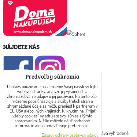
NÁJDETE NÁS
Predvoľby súkromia
Cookies používame na zlepšenie Vašej návštevy tejto
webovej stránky, analýzu jej výkonnosti a
KONTAKT
zhromažďovanie údajov o jej používaní. Na tento účel
môžeme použiť nástroje a služby tretích strán a
zhromaždené údaje sa môžu preniesť k partnerom v
E-mail: info@dreamtea.sk
EÚ, USA alebo iných krajinách. Kliknutím na „Prijať
všetky cookies“ vyjadrujete svoj súhlas s týmto
spracovaním. Nižšie môžete nájsť podrobné
tel: 0910 325 889
informácie alebo upraviť svoje preferencie.
Copyright © 2017 - 2024 www.dreamtea.sk. Všetky práva vyhradené
Zásady ochrany osobných údajov