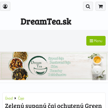
DreamTea.sk
Menu
Úvod
Čaje
Zelený sypaný čaj ochutený Green