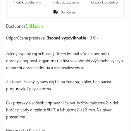
Pridať k Obľúbeným
Pridať do zoznamu
Otázka k produktu
Doručenia
Dostupnosť:
Skladom
Osobné vyzdvihnutie
•
0 €
•
Zelený sypaný čaj ochutený Green Imunal slúži na podporu
obranyschopnosti organizmu. Užíva sa v období zvýšeného výskytu
ochorení z prechladnutia a rekonvalescencie.
Zloženie : Zelený sypaný čaj China Sencha, jablko, Echinacea
purpurová, šípky a aróma.
Čas prípravy a spôsob prípravy : 1 čajovú lyžičku zalejeme 2,5 dcl
horúcej vody o teplote 80°C a lúhujeme 2 až 3 min. Na záver
precedíme.
Hmotnosť : 50 g / 1 kg