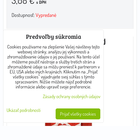
3,08 €
s DPH
Dostupnosť:
Vypredané
Predvoľby súkromia
Srdiečko z lásky Zelený sypaný čaj
Cookies používame na zlepšenie Vašej návštevy tejto
webovej stránky, analýzu jej výkonnosti a
zhromažďovanie údajov o jej používaní. Na tento účel
môžeme použiť nástroje a služby tretích strán a
zhromaždené údaje sa môžu preniesť k partnerom v
EÚ, USA alebo iných krajinách. Kliknutím na „Prijať
všetky cookies“ vyjadrujete svoj súhlas s týmto
spracovaním. Nižšie môžete nájsť podrobné
informácie alebo upraviť svoje preferencie.
Zásady ochrany osobných údajov
Ukázať podrobnosti
Prijať všetky cookies