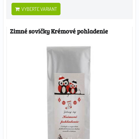
VYBERTE VARIANT
Zimné sovičky Krémové pohladenie