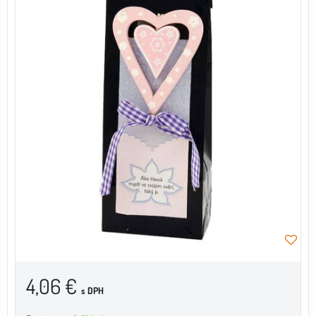
4,06 €
s DPH