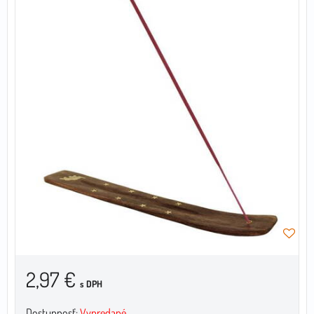
2,97 €
s DPH
Dostupnosť:
Vypredané