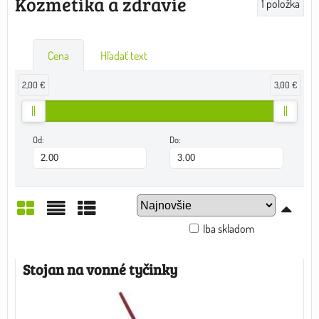
Kozmetika a zdravie
1
položka
Cena
Hľadať text
2,00 €
3,00 €
Od:
Do:
Iba skladom
Mriežka
Zoznam
Tabuľka
Stojan na vonné tyčinky