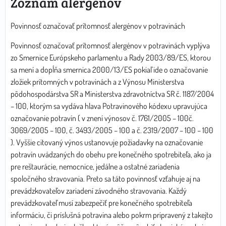
Zoznam alergénov
Povinnosť označovať prítomnosť alergénov v potravinách
Povinnosť označovať prítomnosť alergénov v potravinách vyplýva
zo Smernice Európskeho parlamentu a Rady 2003/89/ES, ktorou
sa mení a dopĺňa smernica 2000/13/ES pokiaľ ide o označovanie
zložiek prítomných v potravinách a z Výnosu Ministerstva
pôdohospodárstva SR a Ministerstva zdravotníctva SR č. 1187/2004
– 100, ktorým sa vydáva hlava Potravinového kódexu upravujúca
označovanie potravín ( v znení výnosov č. 1761/2005 – 100č.
3069/2005 – 100, č. 3493/2005 – 100 a č. 2319/2007 – 100 – 100
). Vyššie citovaný výnos ustanovuje požiadavky na označovanie
potravín uvádzaných do obehu pre konečného spotrebiteľa, ako ja
pre reštaurácie, nemocnice, jedálne a ostatné zariadenia
spoločného stravovania. Preto sa táto povinnosť vzťahuje aj na
prevádzkovateľov zariadení závodného stravovania. Každý
prevádzkovateľ musí zabezpečiť pre konečného spotrebiteľa
informáciu, či príslušná potravina alebo pokrm pripravený z takejto