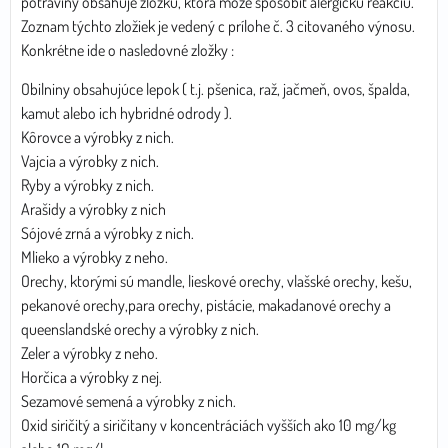
potraviny obsahuje zložku, ktorá môže spôsobiť alergickú reakciu.
Zoznam týchto zložiek je vedený c prílohe č. 3 citovaného výnosu.
Konkrétne ide o nasledovné zložky :
Obilniny obsahujúce lepok ( t.j. pšenica, raž, jačmeň, ovos, špalda,
kamut alebo ich hybridné odrody ).
Kôrovce a výrobky z nich.
Vajcia a výrobky z nich.
Ryby a výrobky z nich.
Arašidy a výrobky z nich
Sójové zrná a výrobky z nich.
Mlieko a výrobky z neho.
Orechy, ktorými sú mandle, lieskové orechy, vlašské orechy, kešu,
pekanové orechy,para orechy, pistácie, makadanové orechy a
queenslandské orechy a výrobky z nich.
Zeler a výrobky z neho.
Horčica a výrobky z nej.
Sezamové semená a výrobky z nich.
Oxid siričitý a siričitany v koncentráciách vyšších ako 10 mg/kg